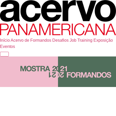
Início
Acervo de Formandos
Desafios
Job Training
Exposição
Eventos