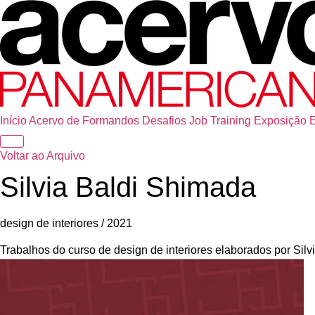
Início
Acervo de Formandos
Desafios
Job Training
Exposição
Voltar ao Arquivo
Silvia Baldi Shimada
design de interiores / 2021
Trabalhos do curso de design de interiores elaborados por Si