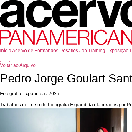
Início
Acervo de Formandos
Desafios
Job Training
Exposição
Voltar ao Arquivo
Pedro Jorge Goulart San
Fotografia Expandida / 2025
Trabalhos do curso de Fotografia Expandida elaborados por P