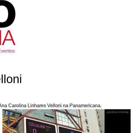
Eventos
lloni
Ana Carolina Linhares Velloni na Panamericana.