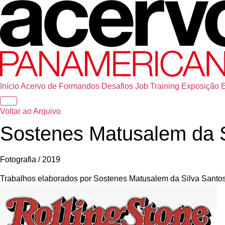
Início
Acervo de Formandos
Desafios
Job Training
Exposição
Voltar ao Arquivo
Sostenes Matusalem da S
Fotografia / 2019
Trabalhos elaborados por Sostenes Matusalem da Silva Santos