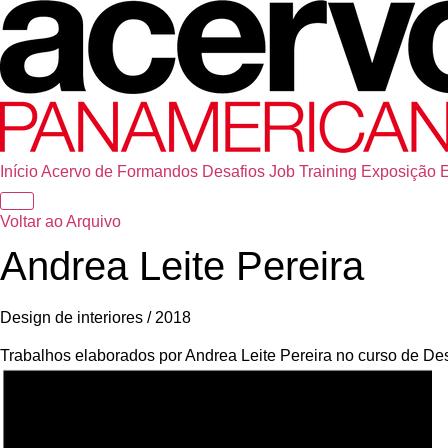
Início
Acervo de Formandos
Desafios
Job Training
Exposição
Voltar ao Arquivo
Andrea Leite Pereira
Design de interiores / 2018
Trabalhos elaborados por Andrea Leite Pereira no curso de De