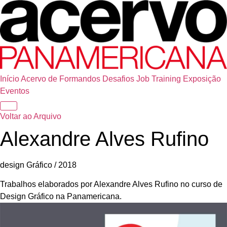
Início
Acervo de Formandos
Desafios
Job Training
Exposição
Eventos
Voltar ao Arquivo
Alexandre Alves Rufino
design Gráfico / 2018
Trabalhos elaborados por Alexandre Alves Rufino no curso de
Design Gráfico na Panamericana.